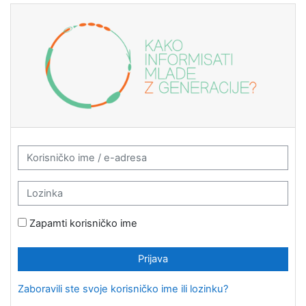
Idi na glavni sadržaj
Learn.Youth.RS: Prijava
Preskoči za kreiranje novog korisničkog naloga
Korisničko ime / e-adresa
Lozinka
Zapamti korisničko ime
Prijava
Zaboravili ste svoje korisničko ime ili lozinku?